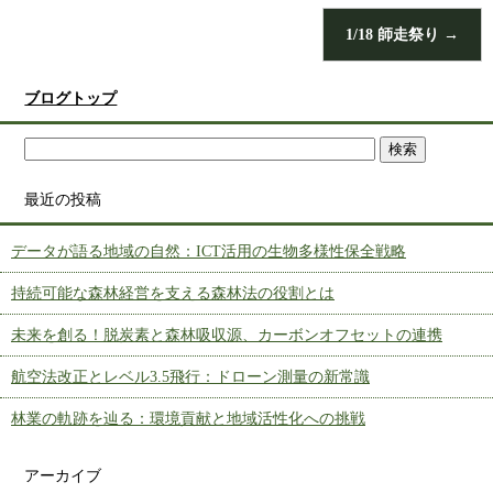
1/18 師走祭り
→
ブログトップ
最近の投稿
データが語る地域の自然：ICT活用の生物多様性保全戦略
持続可能な森林経営を支える森林法の役割とは
未来を創る！脱炭素と森林吸収源、カーボンオフセットの連携
航空法改正とレベル3.5飛行：ドローン測量の新常識
林業の軌跡を辿る：環境貢献と地域活性化への挑戦
アーカイブ