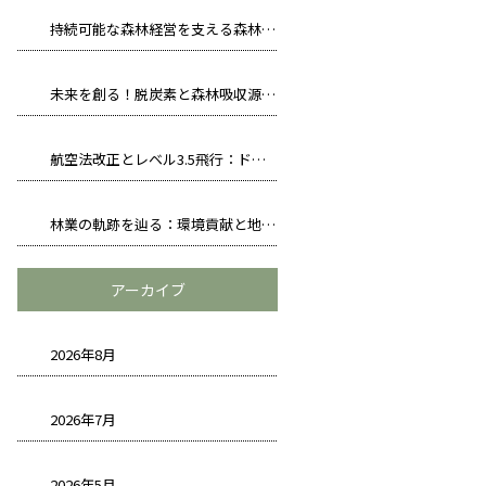
持続可能な森林経営を支える森林法の役割とは
未来を創る！脱炭素と森林吸収源、カーボンオフセットの連携
航空法改正とレベル3.5飛行：ドローン測量の新常識
林業の軌跡を辿る：環境貢献と地域活性化への挑戦
アーカイブ
2026年8月
2026年7月
2026年5月